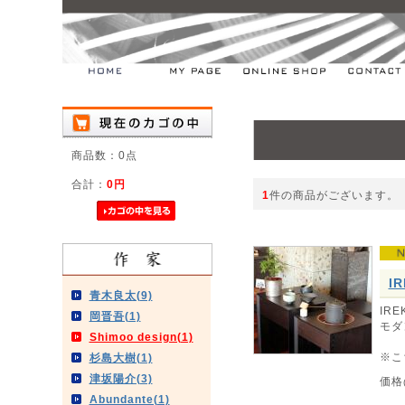
商品数：0点
合計：
0円
1
件の商品がございます。
I
青木良太(9)
IR
岡晋吾(1)
モダ
Shimoo design(1)
※こ
杉島大樹(1)
津坂陽介(3)
価格
Abundante(1)