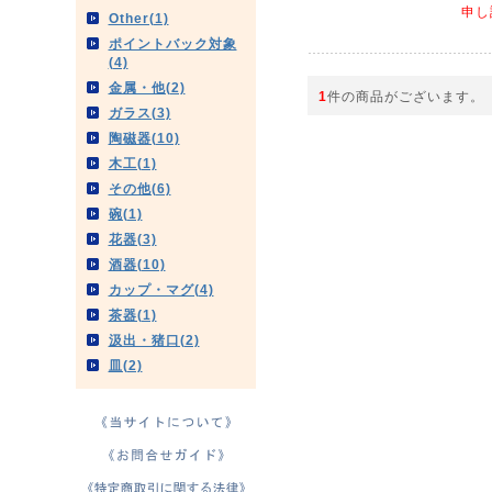
申し
Other(1)
ポイントバック対象
(4)
金属・他(2)
1
件の商品がございます。
ガラス(3)
陶磁器(10)
木工(1)
その他(6)
碗(1)
花器(3)
酒器(10)
カップ・マグ(4)
茶器(1)
汲出・猪口(2)
皿(2)