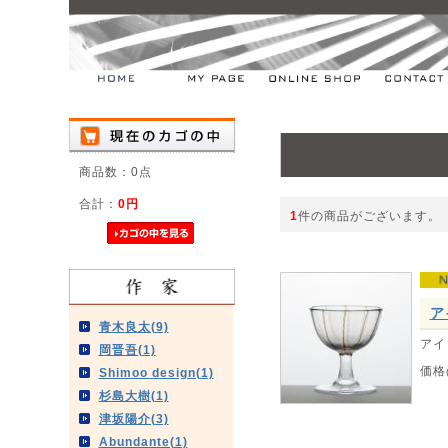
商品数：0点
合計：
0円
1
件の商品がございます。
ア
青木良太(9)
アイ
岡晋吾(1)
価格
Shimoo design(1)
杉島大樹(1)
津坂陽介(3)
Abundante(1)