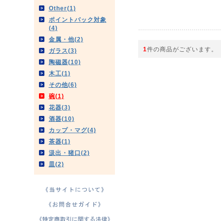
Other(1)
ポイントバック対象
(4)
金属・他(2)
1
件の商品がございます。
ガラス(3)
陶磁器(10)
木工(1)
その他(6)
碗(1)
花器(3)
酒器(10)
カップ・マグ(4)
茶器(1)
汲出・猪口(2)
皿(2)