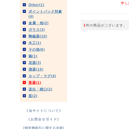
申し
Other(1)
ポイントバック対象
(4)
金属・他(2)
1
件の商品がございます。
ガラス(3)
陶磁器(10)
木工(1)
その他(6)
碗(1)
花器(3)
酒器(10)
カップ・マグ(4)
茶器(1)
汲出・猪口(2)
皿(2)