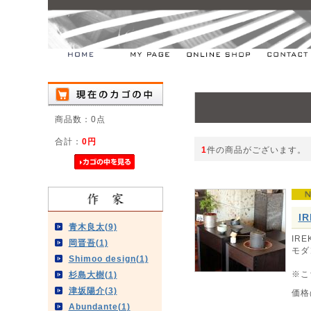
商品数：0点
合計：
0円
1
件の商品がございます。
I
青木良太(9)
IR
岡晋吾(1)
モダ
Shimoo design(1)
※こ
杉島大樹(1)
津坂陽介(3)
価格
Abundante(1)