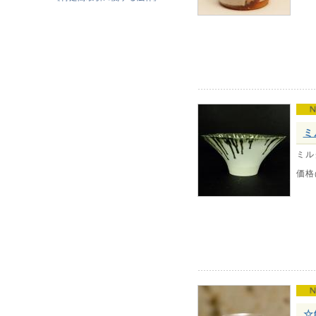
ミ
ミル
価格
☆