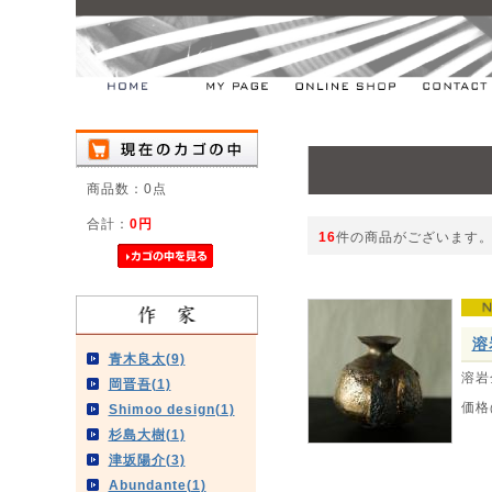
商品数：0点
合計：
0円
16
件の商品がございます
溶
青木良太(9)
溶岩
岡晋吾(1)
価格
Shimoo design(1)
杉島大樹(1)
津坂陽介(3)
Abundante(1)