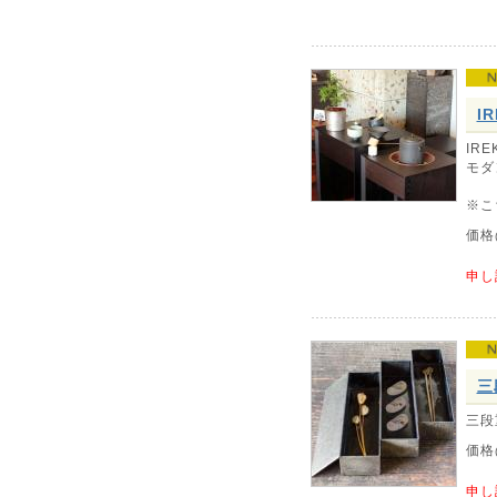
I
IR
モダ
※こ
価格
申し
三
三段
価格
申し