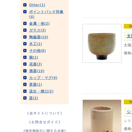
Other(1)
ポイントバック対象
(4)
金属・他(2)
ガラス(3)
太
陶磁器(10)
木工(1)
太陽
その他(6)
価格
碗(1)
花器(3)
酒器(10)
カップ・マグ(4)
茶器(1)
汲出・猪口(2)
皿(2)
シ
シリ
価格