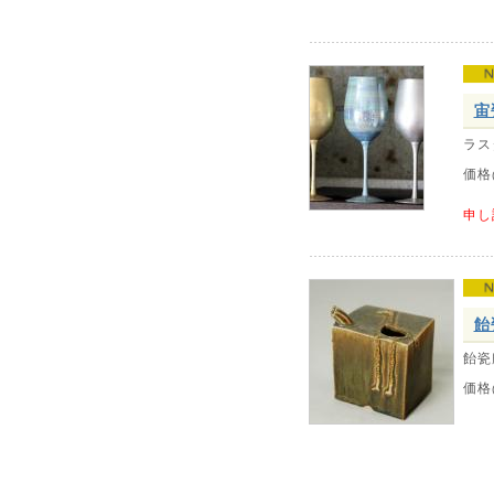
宙
ラス
価格
申し
飴
飴瓷
価格