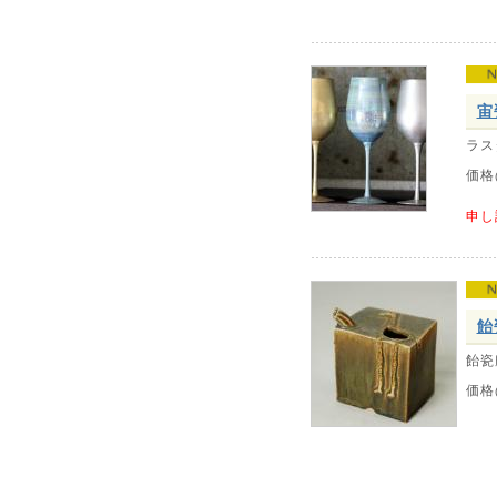
宙
ラス
価格
申し
飴
飴瓷
価格