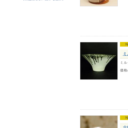
ミ
ミル
価格
☆