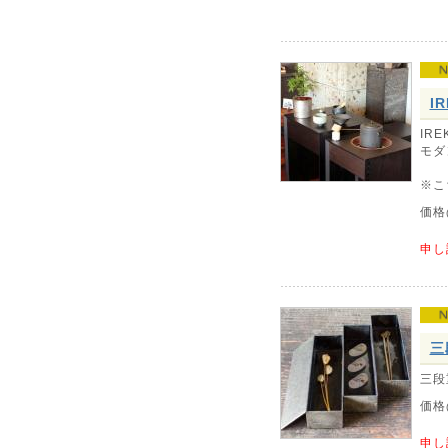
I
IR
モダ
※こ
価格
申し
三
三段
価格
申し