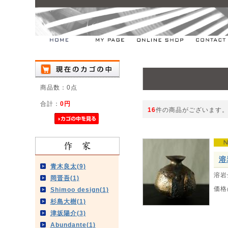
商品数：0点
合計：
0円
16
件の商品がございます
溶
青木良太(9)
溶岩
岡晋吾(1)
価格
Shimoo design(1)
杉島大樹(1)
津坂陽介(3)
Abundante(1)