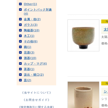
Other(1)
ポイントバック対象
(4)
金属・他(2)
ガラス(3)
太
陶磁器(10)
木工(1)
太陽
その他(6)
価格
碗(1)
花器(3)
酒器(10)
カップ・マグ(4)
茶器(1)
汲出・猪口(2)
皿(2)
シ
シリ
価格